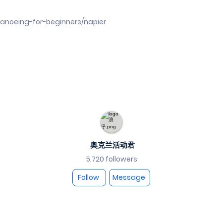
canoeing-for-beginners/napier
奥克兰活动君
5,720 followers
Follow
Message