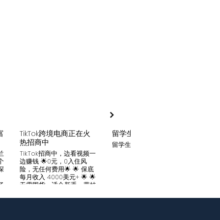
富
TikTok跨境电商正在火
留学生贷款
月入
热招商中
留学生贷款专业平台
Tik
家可
兰
TikTok招商中，边看视频一
只要你
个
边赚钱 🌟0元，0入住风
开启
深
险，无任何费用🌟 🌟 保底
刷视
。
每月收入 4000美元+ 🌟 🌟
两不
了
无需囤货，适合新手，带娃
份稳定
妈妈🌟 🌟对接数万家厂
风险
中
商，有来自世界各地的服
🌟 
们
装、百货、化妆品等🌟 🌟
免费
海量产品免费上架 🌟 免费