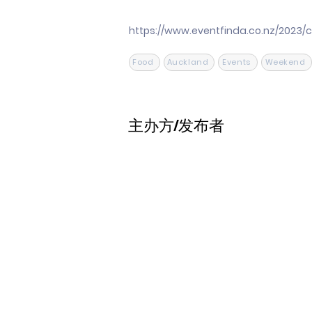
https://www.eventfinda.co.nz/2023/
Food
Auckland
Events
Weekend
主办方/发布者