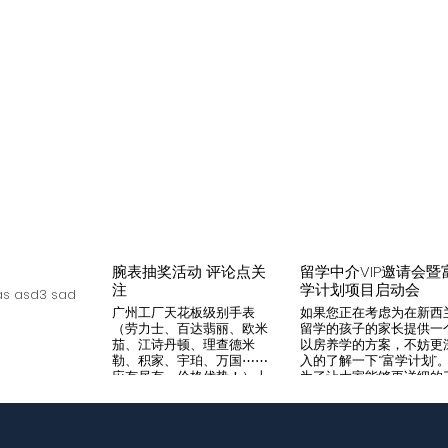
腕表抽奖活动 评论点关
留学中介VIP邀请会暨
注
学计划项目启动会
s asd3 sad
广州工厂天花板级别手表
如果您正在考虑为在新西
（劳力士、百达翡丽、欧米
留学的孩子的家长提供一
茄、江诗丹顿、理查德米
以房养学的方案，不妨更
勒、积家、宇珀、万国⋯⋯
入的了解一下“富学计划”
应有尽有，价格优势！）十
为了让大家能够更详细的
年老店，做好口碑是本店宗
解“富学计划”，我们将在8
旨，支持平台交易，货到付
月14日举办一次针对留学
款，拒绝一眼假地摊货！有
介的专场项目推荐会。我
兴趣加入微iwc55668 点
希望可以通过专业的