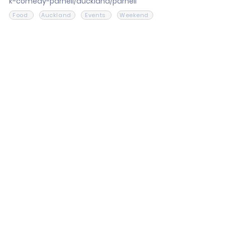
k-comedy-parnell/auckland/parnell
Food
Auckland
Events
Weekend