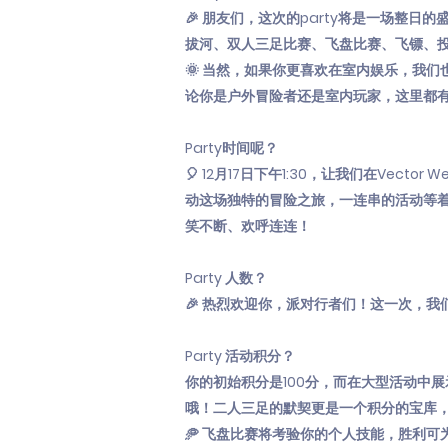
🎉 朋友们，这次的party将是一场整
拔河、双人三足比赛、飞盘比赛、飞镖、
🌞 当然，如果你更喜欢在室内娱乐，我
论你是户外冒险者还是室内玩家，这里都
Party时间呢？
🎈 12月17日下午1:30，让我们在Vect
动这场独特的冒险之旅，一连串的活动等着
笑不断、欢呼连连！
Party 人数？
🎉 热烈欢迎你，派对行者们！这一次，我
Party 活动积分？
你的初始积分是100分，而在大型活动中
哦！二人三足的默契更是一个积分的宝库，
🥏 飞盘比赛将考验你的个人技能，胜利