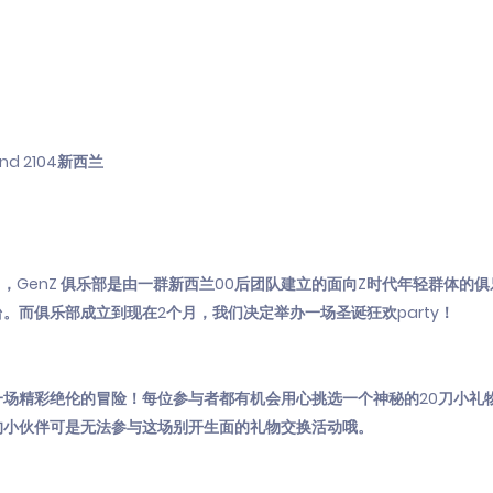
kland 2104新西兰
，GenZ 俱乐部是由一群新西兰00后团队建立的面向Z时代年轻群体的
。而俱乐部成立到现在2个月，我们决定举办一场圣诞狂欢party！
一场精彩绝伦的冒险！每位参与者都有机会用心挑选一个神秘的20刀小礼
的小伙伴可是无法参与这场别开生面的礼物交换活动哦。