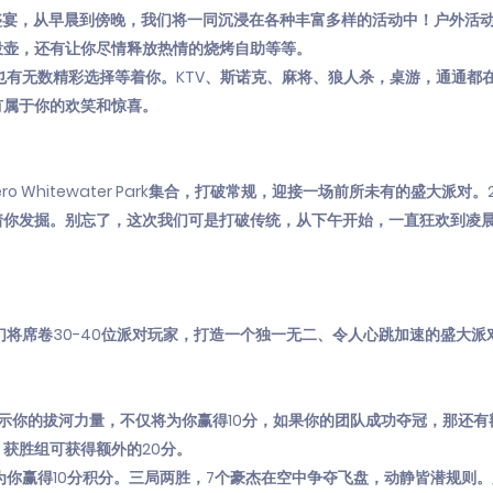
日的盛宴，从早晨到傍晚，我们将一同沉浸在各种丰富多样的活动中！户外活
投壶，还有让你尽情释放热情的烧烤自助等等。
们也有无数精彩选择等着你。KTV、斯诺克、麻将、狼人杀，桌游，通通都
有属于你的欢笑和惊喜。
or Wero Whitewater Park集合，打破常规，迎接一场前所未有的盛大派
你发掘。别忘了，这次我们可是打破传统，从下午开始，一直狂欢到凌晨
们将席卷30-40位派对玩家，打造一个独一无二、令人心跳加速的盛大派
展示你的拔河力量，不仅将为你赢得10分，如果你的团队成功夺冠，那还有
获胜组可获得额外的20分。
可为你赢得10分积分。三局两胜，7个豪杰在空中争夺飞盘，动静皆潜规则