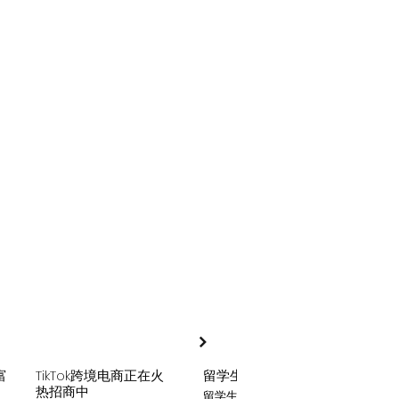
富
TikTok跨境电商正在火
留学生贷款
月入
热招商中
留学生贷款专业平台
Tik