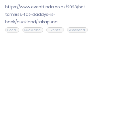
https://www.eventfinda.co.nz/2023/bot
tomless-fat-daddys-is-
back/auckland/takapuna
Food
Auckland
Events
Weekend