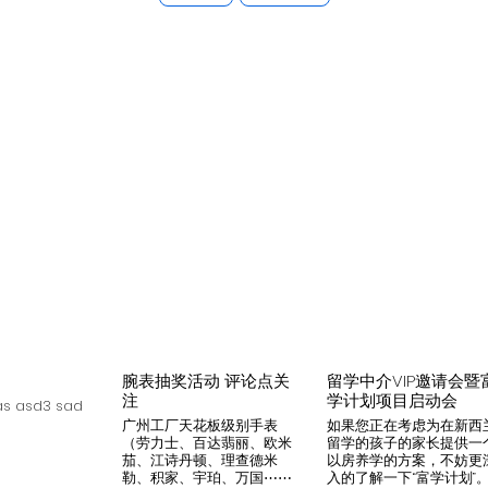
腕表抽奖活动 评论点关
留学中介VIP邀请会暨
注
学计划项目启动会
s asd3 sad
广州工厂天花板级别手表
如果您正在考虑为在新西
（劳力士、百达翡丽、欧米
留学的孩子的家长提供一
茄、江诗丹顿、理查德米
以房养学的方案，不妨更
勒、积家、宇珀、万国⋯⋯
入的了解一下“富学计划”