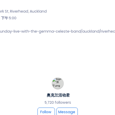
k St, Riverhead, Auckland
 下午 5:00
/sunday-live-with-the-gemma-celeste-band/auckland/riverhe
奥克兰活动君
5,720 followers
Follow
Message