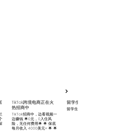
富
TikTok跨境电商正在火
留学生贷款
月入
热招商中
留学生贷款专业平台
Tik
家可
兰
TikTok招商中，边看视频一
只要你
个
边赚钱 🌟0元，0入住风
开启
深
险，无任何费用🌟 🌟 保底
刷视
。
每月收入 4000美元+ 🌟 🌟