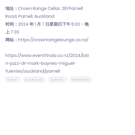
地址：Crown Range Cellar, 251 Parnell
Road, Parnell, Auckland
时间：2024 年 1 月 7 日星期日下午 5:00 – 晚
上 7:30
网站：
https://crownrangelounge.co.nz/
https://www.eventfinda.co.nz/2024/lati
n-jazz-dr-mark-baynes-miguel-
fuentes/auckland/parnell
Food
Auckland
Events
Weekend