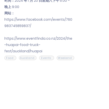
时间：2024 年 1 月 20 日星期六下午 5:00 –
晚上 9:00
网站：
https://www.facebook.com/events/760
983745859837/
https://www.eventfinda.co.nz/2024/the
-huapai-food-truck-
fest/auckland/huapai
Food
Auckland
Events
Weekend