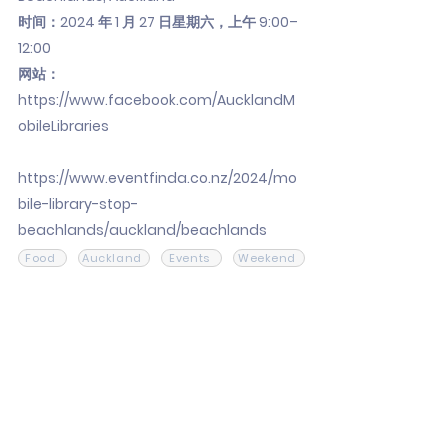
时间：2024 年 1 月 27 日星期六，上午 9:00–
12:00
网站：
https://www.facebook.com/AucklandM
obileLibraries
https://www.eventfinda.co.nz/2024/mo
bile-library-stop-
beachlands/auckland/beachlands
Food
Auckland
Events
Weekend