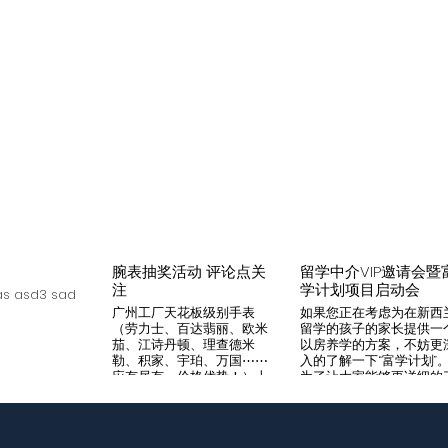
腕表抽奖活动 评论点关
留学中介VIP邀请会暨
注
学计划项目启动会
s asd3 sad
广州工厂天花板级别手表
如果您正在考虑为在新西
（劳力士、百达翡丽、欧米
留学的孩子的家长提供一
茄、江诗丹顿、理查德米
以房养学的方案，不妨更
勒、积家、宇珀、万国⋯⋯
入的了解一下“富学计划”
应有尽有，价格优势！）十
为了让大家能够更详细的
年老店，做好口碑是本店宗
解“富学计划”，我们将在8
旨，支持平台交易，货到付
月14日举办一次针对留学
款，拒绝一眼假地摊货！有
介的专场项目推荐会。我
兴趣加入微iwc55668 点
希望可以通过专业的