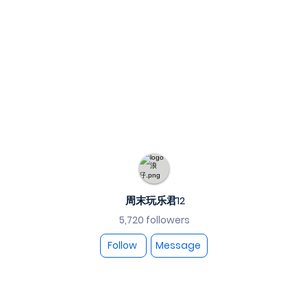
周末玩乐君12
5,720 followers
Follow
Message