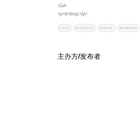
</ul>
<p>&nbsp;</p>
Food
Auckland
Events
Weekend
主办方/发布者