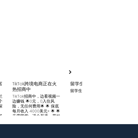
富
TikTok跨境电商正在火
留学生贷款
月入
热招商中
留学生贷款专业平台
Tik
家可
兰
TikTok招商中，边看视频一
只要你
个
边赚钱 🌟0元，0入住风
开启
深
险，无任何费用🌟 🌟 保底
刷视
。
每月收入 4000美元+ 🌟 🌟
两不
了
无需囤货，适合新手，带娃
份稳定
妈妈🌟 🌟对接数万家厂
风险
中
商，有来自世界各地的服
🌟 
们
装、百货、化妆品等🌟 🌟
免费
海量产品免费上架 🌟 免费