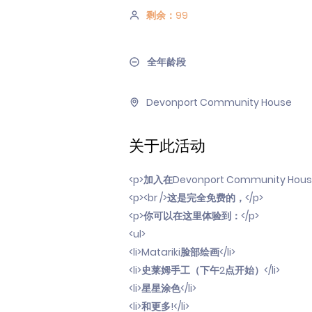
剩余：99
全年龄段
Devonport Community House
关于此活动
<p>加入在Devonport Community
<p><br />这是完全免费的，</p>
<p>你可以在这里体验到：</p>
<ul>
<li>Matariki脸部绘画</li>
<li>史莱姆手工（下午2点开始）</li>
<li>星星涂色</li>
<li>和更多!</li>