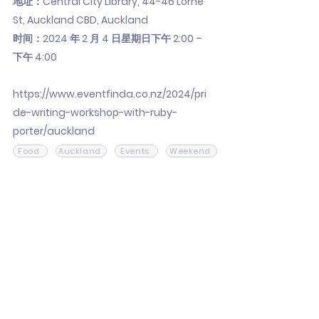
地址：Central City Library, 44-46 Lorne
St, Auckland CBD, Auckland
时间：2024 年 2 月 4 日星期日下午 2:00 –
下午 4:00
https://www.eventfinda.co.nz/2024/pri
de-writing-workshop-with-ruby-
porter/auckland
Food
Auckland
Events
Weekend