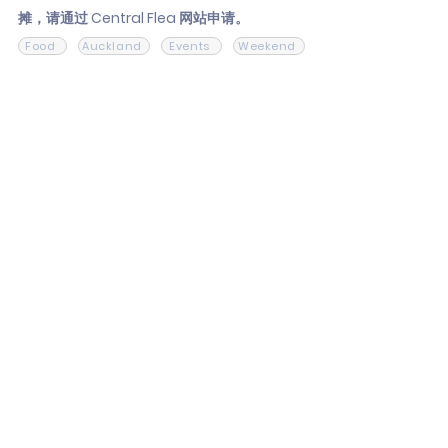
摊，请通过 Central Flea 网站申请。
Food
Auckland
Events
Weekend