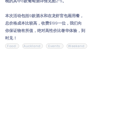
晚的其中8款葡萄酒详情见图2-5。
本次活动包括9款酒水和在龙虾官包厢用餐，
总价格成本比较高，收费$199一位，我们向
你保证物有所值，绝对高性价比奢华体验，到
时见！
Food
Auckland
Events
Weekend