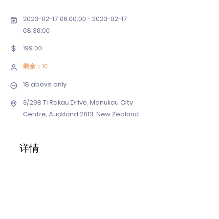
2023-02-17 06
:00:
00 - 2023-02-17
08
:30:00
199.00
剩余：10
18 above only
3/298 Ti Rakau Drive, Manukau City
Centre, Auckland 2013, New Zealand
详情