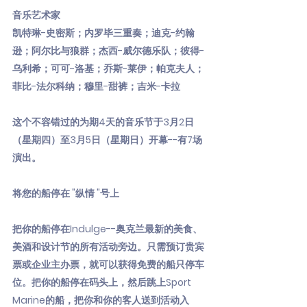
音乐艺术家
凯特琳-史密斯；内罗毕三重奏；迪克-约翰
逊；阿尔比与狼群；杰西-威尔德乐队；彼得-
乌利希；可可-洛基；乔斯-莱伊；帕克夫人；
菲比-法尔科纳；穆里-甜裤；吉米-卡拉
这个不容错过的为期4天的音乐节于3月2日
（星期四）至3月5日（星期日）开幕--有7场
演出。
将您的船停在 "纵情 "号上
把你的船停在Indulge--奥克兰最新的美食、
美酒和设计节的所有活动旁边。只需预订贵宾
票或企业主办票，就可以获得免费的船只停车
位。把你的船停在码头上，然后跳上Sport
Marine的船，把你和你的客人送到活动入