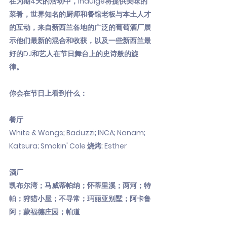
在为期4天的活动中，Indulge将提供美味的
菜肴，世界知名的厨师和餐馆老板与本土人才
的互动，来自新西兰各地的广泛的葡萄酒厂展
示他们最新的混合和收获，以及一些新西兰最
好的DJ和艺人在节日舞台上的史诗般的旋
律。
你会在节日上看到什么：
餐厅
White & Wongs; Baduzzi; INCA; Nanam;
Katsura; Smokin' Cole 烧烤; Esther
酒厂
凯布尔湾；马威蒂帕纳；怀蒂里溪；两河；特
帕；狩猎小屋；不寻常；玛丽亚别墅；阿卡鲁
阿；蒙福德庄园；帕道