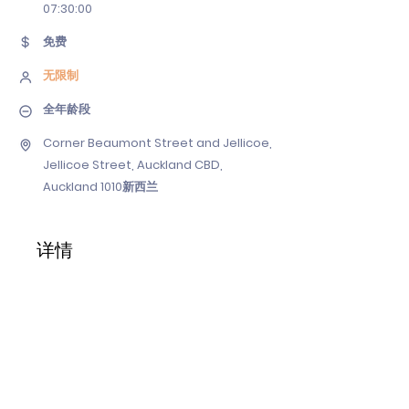
07
:30:00
免费
无限制
全年龄段
Corner Beaumont Street and Jellicoe,
Jellicoe Street, Auckland CBD,
Auckland 1010新西兰
详情