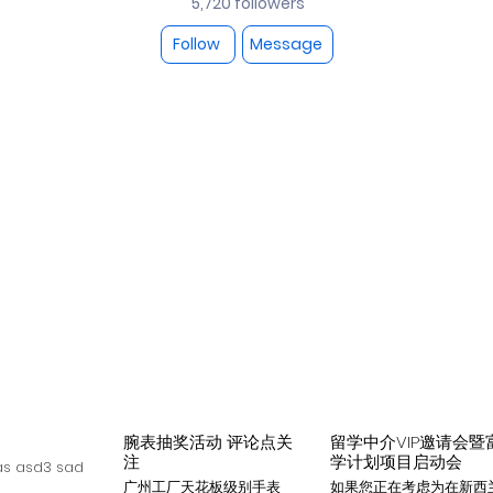
5,720 followers
Follow
Message
腕表抽奖活动 评论点关
留学中介VIP邀请会暨
注
学计划项目启动会
s asd3 sad
广州工厂天花板级别手表
如果您正在考虑为在新西