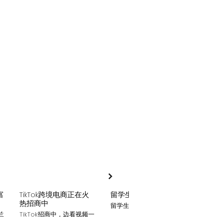
富
TikTok跨境电商正在火
留学生贷款
月入
热招商中
留学生贷款专业平台
Tik
家可
兰
TikTok招商中，边看视频一