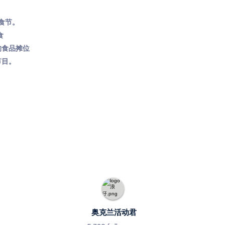
美食节。
食
的食品摊位
节目。
奥克兰活动君