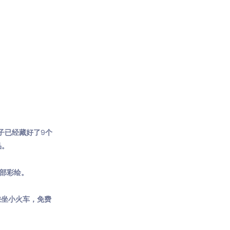
子已经藏好了9个
品。
脸部彩绘。
。乘坐小火车，免费