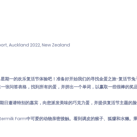
port, Auckland 2022, New Zealand
0日星期一的欢乐复活节体验吧！准备好开始我们的寻找金蛋之旅-复活节兔
拿一张问答表格，找到所有的蛋，并拼出一个单词，以赢取一些很棒的奖
星期日邀请特别的嘉宾，向您派发美味的巧克力蛋，并提供复活节主题的
ermilk Farm中可爱的动物亲密接触。看到调皮的猴子、狐獴和水獭