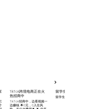
富
TikTok跨境电商正在火
留学生贷款
月入
热招商中
留学生贷款专业平台
Tik
家可
兰
TikTok招商中，边看视频一
只要你
个
边赚钱 🌟0元，0入住风
开启