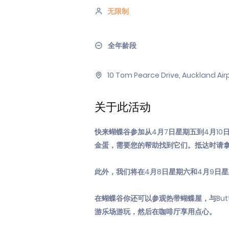
无限制
全年龄段
10 Tom Pearce Drive, Auckland Air
关于此活动
快来蝴蝶谷参加从4月7日星期五到4月1
金蛋，需要您的帮助找到它们。抵达时请
此外，我们将在4月8日星期六和4月9日
在蝴蝶谷你还可以参观热带蝴蝶屋，与Butt
游乐场游玩，然后在咖啡厅享用点心。