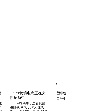
富
TikTok跨境电商正在火
留学生贷款
月入
热招商中
留学生贷款专业平台
Tik
家可
兰
TikTok招商中，边看视频一
只要你
个
边赚钱 🌟0元，0入住风
开启