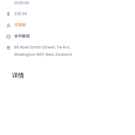
01
:00:00
225.00
无限制
全年龄段
65 Abel Smith Street, Te Aro,
Wellington 6011, New Zealand
详情