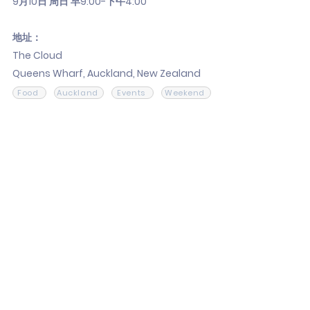
9月10日 周日 早9:00-下午4:00
地址：
The Cloud
Queens Wharf, Auckland, New Zealand
Food
Auckland
Events
Weekend