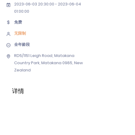
2023-06-03 20
:30:
00 - 2023-06-04
01
:00:00
免费
无限制
全年龄段
RD5/1151 Leigh Road, Matakana
Country Park, Matakana 0985, New
Zealand
详情