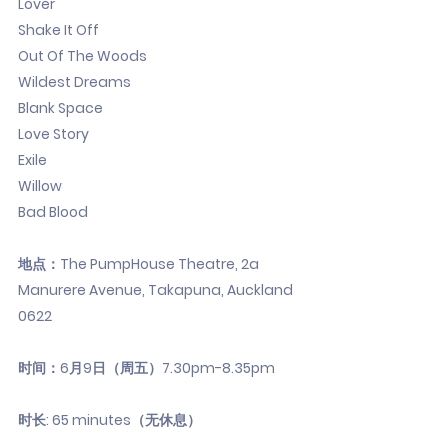
Lover
Shake It Off
Out Of The Woods
Wildest Dreams
Blank Space
Love Story
Exile
Willow
Bad Blood
地点：The PumpHouse Theatre, 2a
Manurere Avenue, Takapuna, Auckland
0622
时间：6月9日（周五）7.30pm-8.35pm
时长: 65 minutes（无休息）