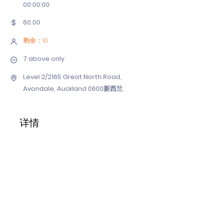
00
:00:00
60.00
剩余：10
7 above only
Level 2/2165 Great North Road,
Avondale, Auckland 0600新西兰
详情