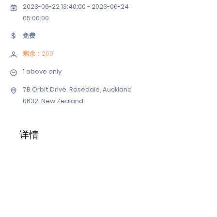
2023-06-22 13
:40:
00 - 2023-06-24
05
:00:00
免费
剩余：200
1 above only
7B Orbit Drive, Rosedale, Auckland
0632, New Zealand
详情