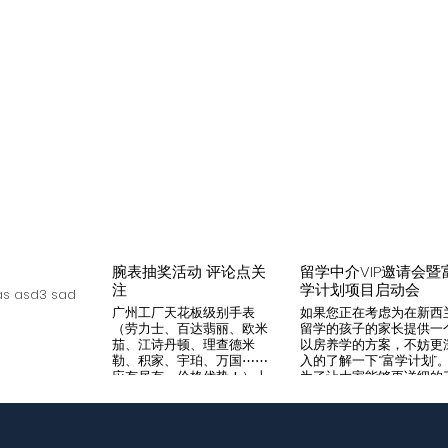
腕表抽奖活动 评论点关
留学中介VIP邀请会暨
注
学计划项目启动会
s asd3 sad
广州工厂天花板级别手表
如果您正在考虑为在新西
（劳力士、百达翡丽、欧米
留学的孩子的家长提供一
茄、江诗丹顿、理查德米
以房养学的方案，不妨更
勒、积家、宇珀、万国⋯⋯
入的了解一下“富学计划”
应有尽有，价格优势！）十
为了让大家能够更详细的
年老店，做好口碑是本店宗
解“富学计划”，我们将在8
旨，支持平台交易，货到付
月14日举办一次针对留学
款，拒绝一眼假地摊货！有
介的专场项目推荐会。我
兴趣加入微iwc55668 点
希望可以通过专业的