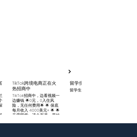
富
TikTok跨境电商正在火
留学生贷款
月入
热招商中
留学生贷款专业平台
Tik
家可
兰
TikTok招商中，边看视频一
只要你
个
边赚钱 🌟0元，0入住风
开启
深
险，无任何费用🌟 🌟 保底
刷视
。
每月收入 4000美元+ 🌟 🌟
两不
了
无需囤货，适合新手，带娃
份稳定
妈妈🌟 🌟对接数万家厂
风险
中
商，有来自世界各地的服
🌟 
们
装、百货、化妆品等🌟 🌟
免费
海量产品免费上架 🌟 免费