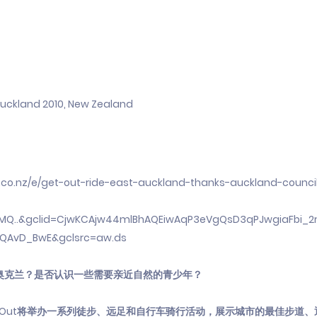
uckland 2010, New Zealand
e.co.nz/e/get-out-ride-east-auckland-thanks-auckland-council
*MQ..&gclid=CjwKCAjw44mlBhAQEiwAqP3eVgQsD3qPJwgiaFbi_
QAvD_BwE&gclsrc=aw.ds
rau奥克兰？是否认识一些需要亲近自然的青少年？
Get Out将举办一系列徒步、远足和自行车骑行活动，展示城市的最佳步道