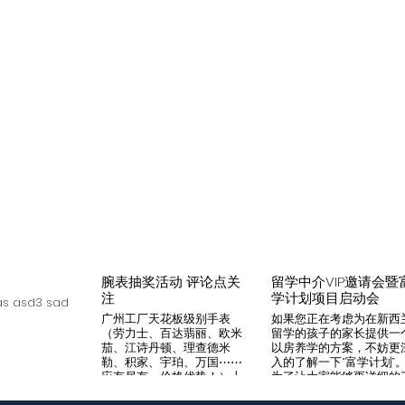
腕表抽奖活动 评论点关
留学中介VIP邀请会暨
注
学计划项目启动会
s asd3 sad
广州工厂天花板级别手表
如果您正在考虑为在新西
（劳力士、百达翡丽、欧米
留学的孩子的家长提供一
茄、江诗丹顿、理查德米
以房养学的方案，不妨更
勒、积家、宇珀、万国⋯⋯
入的了解一下“富学计划”
应有尽有，价格优势！）十
为了让大家能够更详细的
年老店，做好口碑是本店宗
解“富学计划”，我们将在8