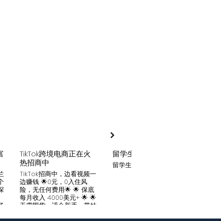
富
TikTok跨境电商正在火
留学生贷款
月入
热招商中
留学生贷款专业平台
Tik
家可
兰
TikTok招商中，边看视频一
只要你
个
边赚钱 🌟0元，0入住风
开启
深
险，无任何费用🌟 🌟 保底
刷视
。
每月收入 4000美元+ 🌟 🌟
两不
了
无需囤货，适合新手，带娃
份稳定
妈妈🌟 🌟对接数万家厂
风险