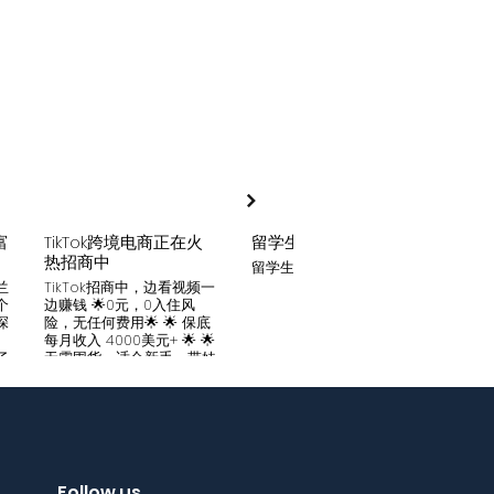
富
TikTok跨境电商正在火
留学生贷款
月入
热招商中
留学生贷款专业平台
Tik
家可
兰
TikTok招商中，边看视频一
只要你
个
边赚钱 🌟0元，0入住风
开启
深
险，无任何费用🌟 🌟 保底
刷视
。
每月收入 4000美元+ 🌟 🌟
两不
了
无需囤货，适合新手，带娃
份稳定
妈妈🌟 🌟对接数万家厂
风险
中
商，有来自世界各地的服
🌟 
们
装、百货、化妆品等🌟 🌟
免费
海量产品免费上架 🌟 免费
架，
入驻，30亿TikTok用户为
件起發
帮
您保驾护航，免费为您精准
飾，
客
提供足够客源🌟 如需咨询
Follow us