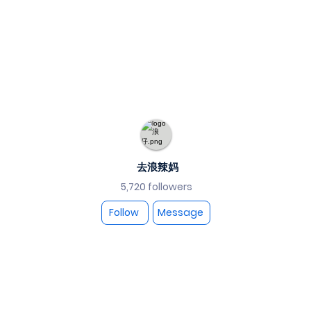
去浪辣妈
5,720 followers
Follow
Message