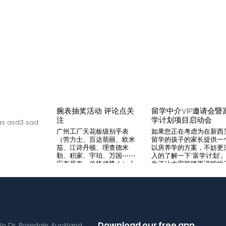
腕表抽奖活动 评论点关
留学中介VIP邀请会暨
注
学计划项目启动会
s asd3 sad
广州工厂天花板级别手表
如果您正在考虑为在新西
（劳力士、百达翡丽、欧米
留学的孩子的家长提供一
茄、江诗丹顿、理查德米
以房养学的方案，不妨更
勒、积家、宇珀、万国⋯⋯
入的了解一下“富学计划”
应有尽有，价格优势！）十
为了让大家能够更详细的
年老店，做好口碑是本店宗
解“富学计划”，我们将在8
旨，支持平台交易，货到付
月14日举办一次针对留学
款，拒绝一眼假地摊货！有
介的专场项目推荐会。我
兴趣加入微iwc55668 点
希望可以通过专业的
击评论区抽奖 送阿玛尼满
Agency，将“富学计划”的
天星一个
优势介绍给需要的客户，
助到无法亲自来到现场的
Download our free app
llo Dr, Rosedale, Auckland