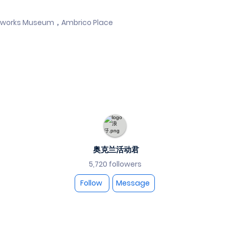
yworks Museum，Ambrico Place
奥克兰活动君
5,720 followers
Follow
Message