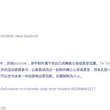
and 0600, New Zealand
物馆中，庆祝Matariki，亲手制作属于你自己的陶瓷心形或星形宝藏。Te Toi
适合家庭参与，让家庭成员在一起制作陶土心形或星形，用来反思Hiwa-i
可以作为未来一年的装饰品带回家。名额限制为25人。
m/e/create-a-matariki-clay-star-tickets-622168682277
:30