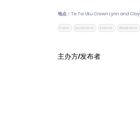
地点：Te Toi Uku Crown Lynn and Cla
Food
Auckland
Events
Weekend
主办方/发布者