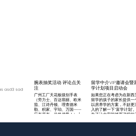
腕表抽奖活动 评论点关
留学中介VIP邀请会暨
注
学计划项目启动会
s asd3 sad
广州工厂天花板级别手表
如果您正在考虑为在新西
（劳力士、百达翡丽、欧米
留学的孩子的家长提供一
茄、江诗丹顿、理查德米
以房养学的方案，不妨更
勒、积家、宇珀、万国⋯⋯
入的了解一下“富学计划”
应有尽有，价格优势！）十
为了让大家能够更详细的
年老店，做好口碑是本店宗
解“富学计划”，我们将在8
旨，支持平台交易，货到付
月14日举办一次针对留学
款，拒绝一眼假地摊货！有
介的专场项目推荐会。我
兴趣加入微iwc55668 点
希望可以通过专业的